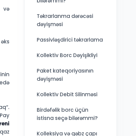
bilərəmmi?
ə və
Təkrarlanma dərəcəsi
dəyişməsi
Passivləşdirici təkrarlama
 əks
Kollektiv Borc Dəyişikliyi
Paket kateqoriyasının
inin
dəyişməsi
 edə
Kollektiv Debit Silinməsi
aq”.
Birdəfəlik borc üçün
 Pay
istisna seçə bilərəmmi?
yeni
 qaz
Kolleksiya və qəbz çapı