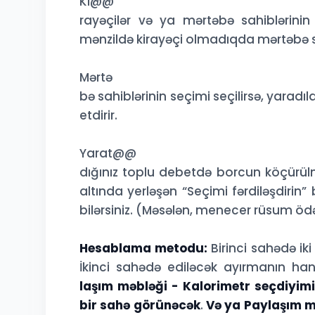
Ki@@
rayəçilər və ya mərtəbə sahiblərinin 
mənzildə kirayəçi olmadıqda mərtəbə sa
Mərtə
bə sahiblərinin seçimi seçilirsə, yaradı
etdirir.
Yarat@@
dığınız toplu debetdə borcun köçürülm
altında yerləşən “Seçimi fərdiləşdirin”
bilərsiniz. (Məsələn, menecer rüsum ödə
Hesablama metodu:
Birinci sahədə ik
İkinci sahədə ediləcək ayırmanın han
laşım məbləği - Kalorimetr seçdiyimi
bir sahə görünəcək
.
Və ya Paylaşım m