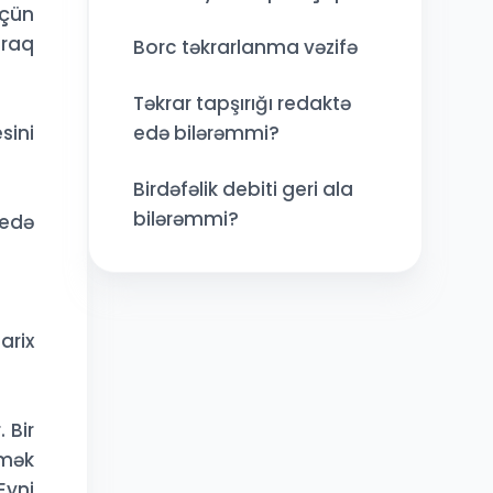
üçün
araq
Borc təkrarlanma vəzifə
Təkrar tapşırığı redaktə
sini
edə bilərəmmi?
Birdəfəlik debiti geri ala
bilərəmmi?
 edə
arix
 Bir
əmək
Eyni