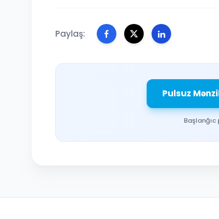
Paylaş:
Pulsuz Mənzi
Başlanğıc 