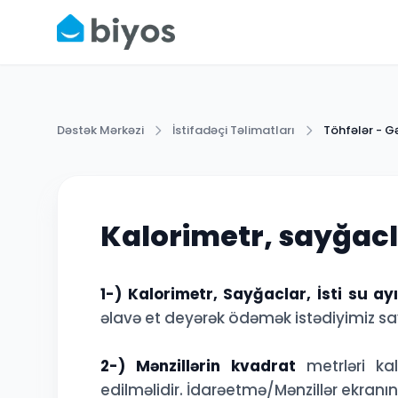
Dəstək Mərkəzi
İstifadəçi Təlimatları
Töhfələr - Gə
Kalorimetr, sayğacl
1-) Kalorimetr, Sayğaclar, İsti su a
əlavə et deyərək ödəmək istədiyimiz say
2-) Mənzillərin kvadrat
metrləri kal
edilməlidir. İdarəetmə/Mənzillər ekranın