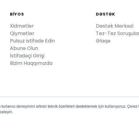
BİYOS
DƏSTƏK
Xidmətlər
Dəstək Mərkəzi
Qiymətlər
Tez-Tez Soruşulan
Pulsuz istifadə Edin
Əlaqə
Abunə Olun
İstifadəçi Girişi
Bizim Haqqımızda
kullanıcı deneyimini artıran teknik özellikleri desteklemek için kullanıyoruz. Çerez kul
celeyin.