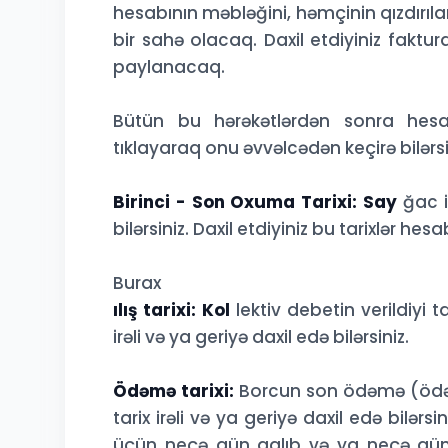
hesabının məbləğini, həmçinin qızdırıla
bir sahə olacaq. Daxil etdiyiniz fak
paylanacaq.
Bütün bu hərəkətlərdən sonra hes
tıklayaraq onu əvvəlcədən keçirə bilərsi
Birinci - Son Oxuma Tarixi: Say
ğac in
bilərsiniz. Daxil etdiyiniz bu tarixlər he
Burax
ılış tarixi: Kol
lektiv debetin verildiyi t
irəli və ya geriyə daxil edə bilərsiniz.
Ödəmə tarixi:
Borcun son ödəmə (ödəmə)
tarix irəli və ya geriyə daxil edə bilərs
üçün neçə gün qalıb və ya neçə gün 