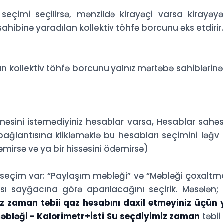
seçimi seçilirsə, mənzildə kirayəçi varsa kirayəy
hibinə yaradılan kollektiv töhfə borcunu əks etdirir.
lan kollektiv töhfə borcunu yalnız mərtəbə sahiblərinə
əsini istəmədiyiniz hesablar varsa, Hesablar sahəs
 bağlantısına klikləməklə bu hesabları seçimini ləğv
mirsə və ya bir hissəsini ödəmirsə)
i seçim var: “Paylaşım məbləği” və “Məbləği çoxaltm
sı sayğacına görə aparılacağını seçirik. Məsələn;
z zaman təbii qaz hesabını daxil etməyiniz üçün 
əbləği - Kalorimetr+İsti Su seçdiyimiz zaman
təbii