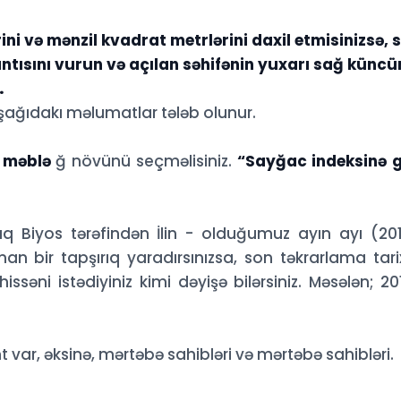
ini və mənzil kvadrat metrlərini daxil etmisinizsə, s
tısını vurun və açılan səhifənin yuxarı sağ künc
.
şağıdakı məlumatlar tələb olunur.
k məblə
ğ növünü seçməlisiniz.
“Sayğac indeksinə 
aq Biyos tərəfindən İlin - olduğumuz ayın ayı (20
nan bir tapşırıq yaradırsınızsa, son təkrarlama tari
issəni istədiyiniz kimi dəyişə bilərsiniz. Məsələn; 20
nt var, əksinə, mərtəbə sahibləri və mərtəbə sahibləri.