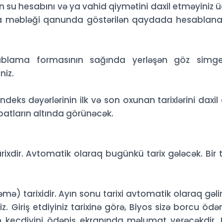
n su hesabını və ya vahid qiymətini daxil etməyiniz 
tura məbləği qanunda göstərilən qaydada hesablan
ablama formasının sağında yerləşən göz simge
niz.
deks dəyərlərinin ilk və son oxunan tarixlərini daxil
sabatların altında görünəcək.
arixdir. Avtomatik olaraq bugünkü tarix gələcək. Bir t
 tarixidir. Ayın sonu tarixi avtomatik olaraq gəlir.
iniz. Giriş etdiyiniz tarixinə görə, Biyos sizə borcu öd
keçdiyini ödəniş ekranında məlumat verəcəkdir. 