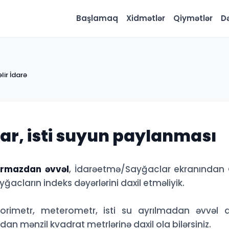
Başlamaq
Xidmətlər
Qiymətlər
D
lir İdarə
ar, isti suyun paylanması
yırmazdan əvvəl
, İdarəetmə/Sayğaclar ekranından
ğacların indeks dəyərlərini daxil etməliyik.
orimetr, meterometr, isti su ayrılmadan əvvəl d
dan mənzil kvadrat metrlərinə daxil ola bilərsiniz.