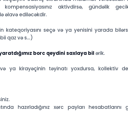
kompensasiyasınız aktivdirsə, gündəlik geci
ə əlavə ediləcəkdir.
n kateqoriyasını seçə və ya yenisini yarada bilərsi
ii qaz və s...)
aratdığımız borc qeydini saxlaya bil
ərik.
ə ya kirayəçinin təyinatı yoxdursa, kollektiv d
iniz.
ında hazırladığınız xərc payları hesabatlarını 