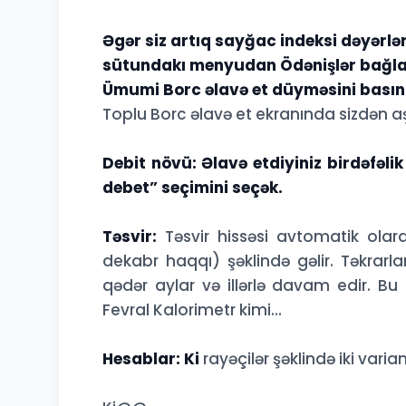
Əgər siz artıq sayğac indeksi dəyərlər
sütundakı menyudan Ödənişlər bağlan
Ümumi Borc əlavə et düyməsini basın
Toplu Borc əlavə et ekranında sizdən a
Debit növü: Əlavə etdiyiniz birdəfəli
debet” seçimini seçək.
Təsvir:
Təsvir hissəsi avtomatik olar
dekabr haqqı) şəklində gəlir. Təkrarla
qədər aylar və illərlə davam edir. Bu h
Fevral Kalorimetr kimi...
Hesablar: Ki
rayəçilər şəklində iki varia