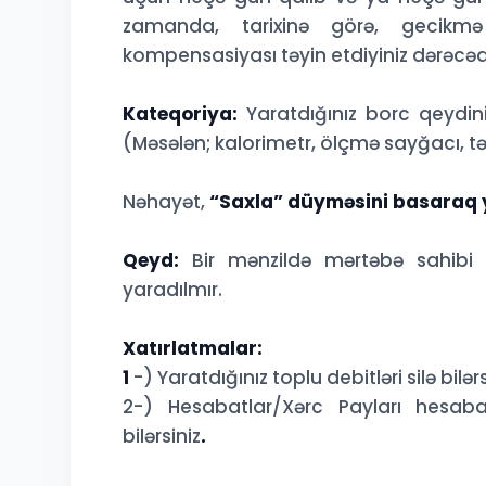
zamanda, tarixinə görə, gecikmə 
kompensasiyası təyin etdiyiniz dərəcəd
Kateqoriya:
Yaratdığınız borc qeydini
(Məsələn; kalorimetr, ölçmə sayğacı, təb
Nəhayət,
“Saxla” düyməsini basaraq y
Qeyd:
Bir mənzildə mərtəbə sahibi v
yaradılmır.
Xatırlatmalar:
1
-) Yaratdığınız toplu debitləri silə bilərs
2-) Hesabatlar/Xərc Payları hesabat
bilərsiniz
.