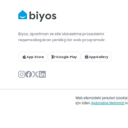
Biyos, apartman və site idarəetmə proseslərini
rəqəmsallaşdıran yenilikçi bir web proqramıdır.
App Store
Google Play
AppGallery
Web sitemizdeki çerezleri (cookie) 
için lütfen
Aydınlatma Metnimizi
in
© 2026 Biyos. Bütün hüquqlar qorunur.