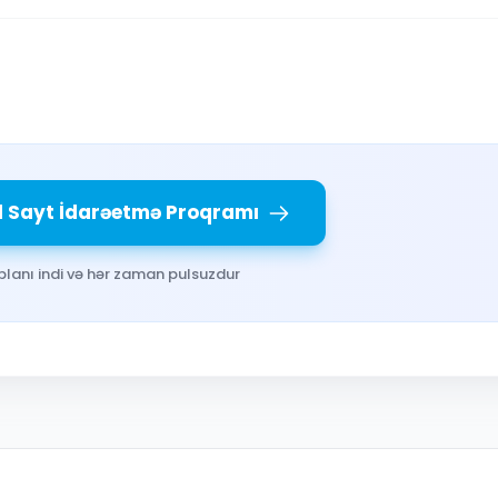
l Sayt İdarəetmə Proqramı
planı indi və hər zaman pulsuzdur