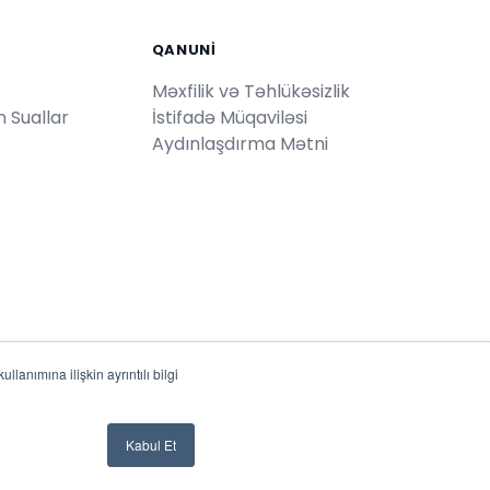
QANUNI
Məxfilik və Təhlükəsizlik
 Suallar
İstifadə Müqaviləsi
Aydınlaşdırma Mətni
lanımına ilişkin ayrıntılı bilgi
Türkiye'de
♥
ile geliştirildi
Kabul Et