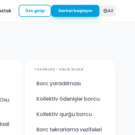
əstək
Üzv girişi
Dərhal başlayın
AZ
TÖHFƏLƏR - GƏLIR İDARƏ
Borc yaradılması
Kollektiv ödənişlər borcu
 Oxu
Kollektiv qurğu borcu
axil
Borc təkrarlama vəzifələri