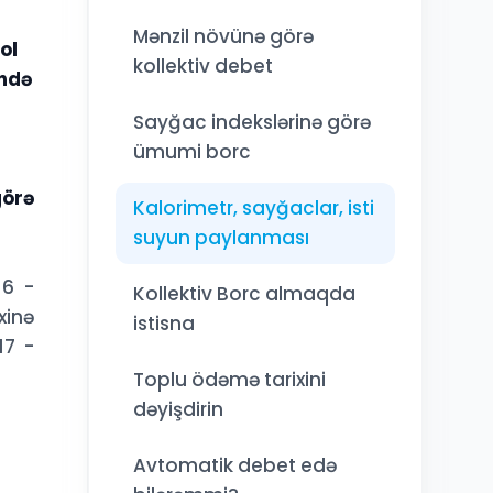
Mənzil növünə görə
ol
kollektiv debet
ündə
Sayğac indekslərinə görə
ümumi borc
görə
Kalorimetr, sayğaclar, isti
suyun paylanması
16 -
Kollektiv Borc almaqda
xinə
istisna
17 -
Toplu ödəmə tarixini
dəyişdirin
Avtomatik debet edə