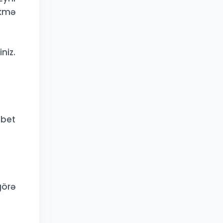
kmə
niz.
ebet
görə