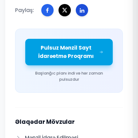
Paylaş:
Pulsuz Mənzil Sayt
İdarəetmə Proqramı
Başlanğıc planı indi və hər zaman
pulsuzdur
Əlaqədar Mövzular
Mənzil İdarə Edilməsi