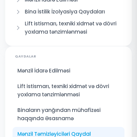
Bina İstilik İzolyasiya Qaydaları
Lift istismarı, texniki xidmət və dövri
yoxlama tənzimlənməsi
QAYDALAR
Mənzil İdarə Edilməsi
Lift istismarı, texniki xidmət və dövri
yoxlama tənzimlənməsi
Binaların yanğından mühafizəsi
haqqında Əsasnamə
Mənzil Təmizləyiciləri Qaydal