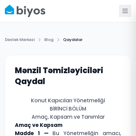
Dəstək Mərkəzi
Blog
Qaydalar
Mənzil Təmizləyiciləri
Qaydal
Konut Kapıcıları Yönetmeliği
BİRİNCİ BÖLÜM
Amaç, Kapsam ve Tanımlar
Amaç ve Kapsam
Madde 1 —
Bu Yönetmeliğin amacı,