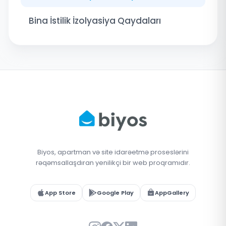
Bina İstilik İzolyasiya Qaydaları
Biyos, apartman və site idarəetmə proseslərini
rəqəmsallaşdıran yenilikçi bir web proqramıdır.
App Store
Google Play
AppGallery