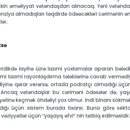
 itkin əməliyyat vətəndaşdan alınacaq. Yəni vətənda
senziya almadıqları təqdirdə ödəəcəkləri cərimənin ən
lər.
zsə
dikdə layihə üzrə lazımi yoxlamalar aparan bələd
kimi lazımi rayonlaşdırma tələblərinə cavab vermədi
iyinə qərar verərsə, ortada podratçı olmadığı üçü
r. Ancaq vətəndaşlar bu cəriməni ödəsələr də, yaş
tinə keçmək öhdəliyi yox olmur. İndi binanı sökmə
ı üçün sistem burada tıxanır. Buna görə sekt
vəziyyətlər üçün “yaşayış əfvi” nin tətbiq edilməsidir..