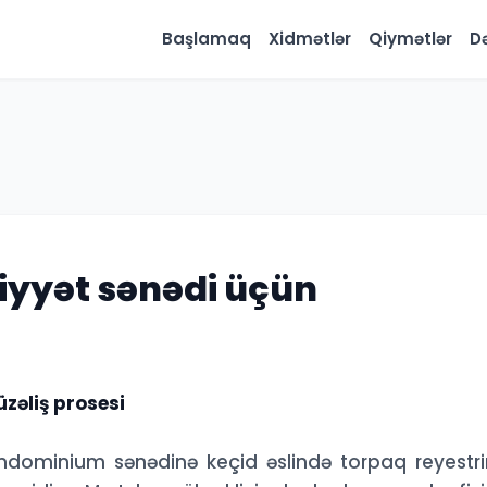
Başlamaq
Xidmətlər
Qiymətlər
D
yyət sənədi üçün
əliş prosesi
dominium sənədinə keçid əslində torpaq reyestr