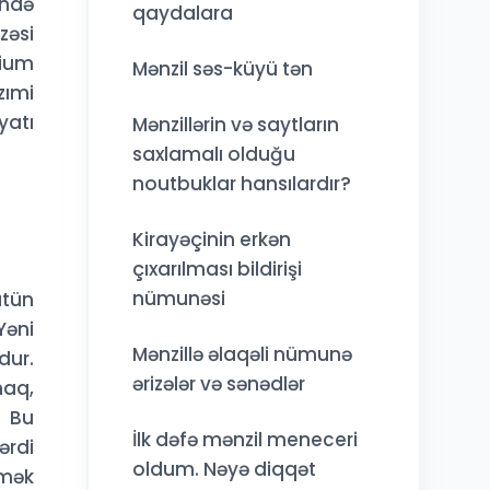
ində
qaydalara
zəsi
nium
Mənzil səs-küyü tən
zımi
yatı
Mənzillərin və saytların
saxlamalı olduğu
noutbuklar hansılardır?
Kirayəçinin erkən
çıxarılması bildirişi
nümunəsi
ütün
Yəni
Mənzillə əlaqəli nümunə
dur.
ərizələr və sənədlər
maq,
. Bu
İlk dəfə mənzil meneceri
ərdi
oldum. Nəyə diqqət
rmək