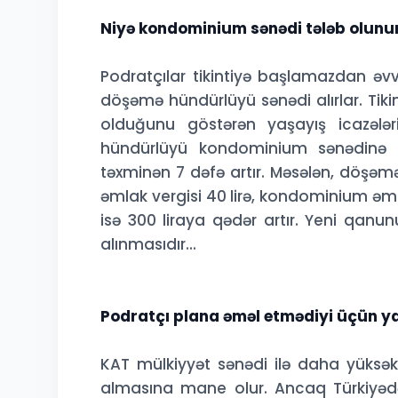
Niyə kondominium sənədi tələb olunu
Podratçılar tikintiyə başlamazdan əv
döşəmə hündürlüyü sənədi alırlar. Tik
olduğunu göstərən yaşayış icazələri
hündürlüyü kondominium sənədinə çe
təxminən 7 dəfə artır. Məsələn, döşəm
əmlak vergisi 40 lirə, kondominium əmla
isə 300 liraya qədər artır. Yeni qanu
alınmasıdır...
Podratçı plana əməl etmədiyi üçün ya
KAT mülkiyyət sənədi ilə daha yüksək
almasına mane olur. Ancaq Türkiyədə ə