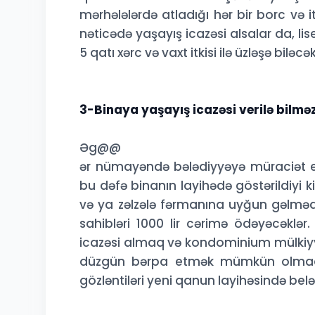
mərhələlərdə atladığı hər bir borc və
nəticədə yaşayış icazəsi alsalar da, li
5 qatı xərc və vaxt itkisi ilə üzləşə biləcək
3-Binaya yaşayış icazəsi verilə bilmə
Əg@@
ər nümayəndə bələdiyyəyə müraciət et
bu dəfə binanın layihədə göstərildiyi 
və ya zəlzələ fərmanına uyğun gəlməd
sahibləri 1000 lir cərimə ödəyəcəklə
icazəsi almaq və kondominium mülkiyyə
düzgün bərpa etmək mümkün olmadığ
gözləntiləri yeni qanun layihəsində belə 