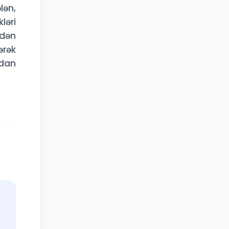
lən,
ləri
ədən
ərək
adan