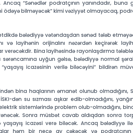
r. Ancaq “Sənədlər podratçının yanındadır, buna 
əni ödəyə bilməyəcək” kimi vəziyyət olmayacaq, podr
tdikdə bələdiyyə vətəndaşdan sənəd tələb etməyə
 və layihənin orijinalını nəzərdən keçirərək layi
rar verəcəkdir. Bina layihəsində rayonlaşdırma tələblə
a sərəncamına uyğun gəlsə, bələdiyyə normal şəra
yaşayış icazəsinin verilə biləcəyini” bildirən müv
indən bina haqlarının əmanət olunub olmadığını, 
 İSKI-dən su sızması aşkar edib-olmadığını, yanğı
 elektrik sistemlərində problem olub-olmadığını, bin
yrənəcək. Sonra müsbət cavab aldıqdan sonra to
və yaşayış icazəsi verə biləcək. Ancaq bələdiyyə il
alar həm bir neçə ay çəkəcək və podratçının