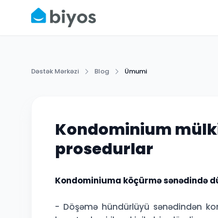
Dəstək Mərkəzi
Blog
Ümumi
Kondominium mülki
prosedurlar
Kondominiuma köçürmə sənədində düz
- Döşəmə hündürlüyü sənədindən kon