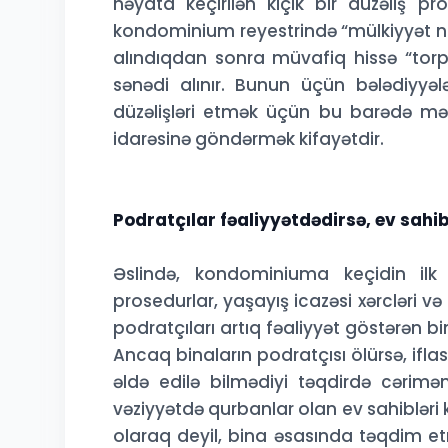
həyata keçirilən kiçik bir düzəliş pro
kondominium reyestrində “mülkiyyət növü
alındıqdan sonra müvafiq hissə “torp
sənədi alınır. Bunun üçün bələdiyyələ
düzəlişləri etmək üçün bu barədə m
idarəsinə göndərmək kifayətdir.
Podratçılar fəaliyyətdədirsə, ev sahib
Əslində, kondominiuma keçidin ilk 
prosedurlar, yaşayış icazəsi xərcləri v
podratçıları artıq fəaliyyət göstərən b
Ancaq binaların podratçısı ölürsə, iflas
əldə edilə bilmədiyi təqdirdə cərimə
vəziyyətdə qurbanlar olan ev sahibləri
olaraq deyil, bina əsasında təqdim et