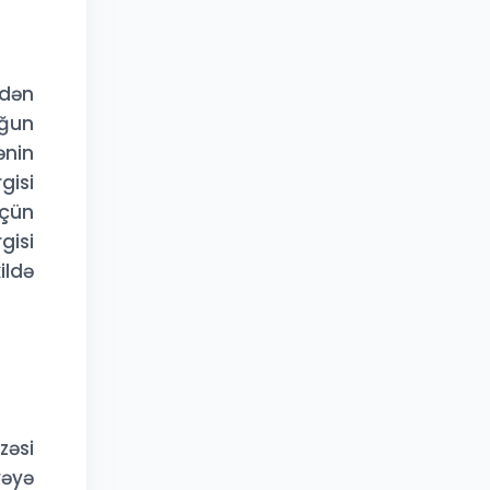
edən
yğun
ənin
gisi
üçün
gisi
ildə
zəsi
yəyə