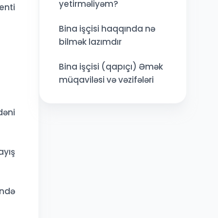
yetirməliyəm?
enti
Bina işçisi haqqında nə
bilmək lazımdır
Bina işçisi (qapıçı) Əmək
müqaviləsi və vəzifələri
dəni
ayış
ində