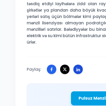
təsdiq etdiyi layihələrə zidd olan ra
şirkətlər ya plandan daha böyük kvadrat
yerləri satış üçün bölmələr kimi payla
mənzil lisenziyası almayan podratçıla
mənzilləri satırlar. Bələdiyyələr bu bi
elektrik və su kimi bütün infrastruktur x
ürlər.
Paylaş:
Pulsuz Mənzi