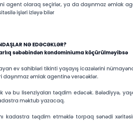
rini agent olaraq seçirlər, ya da daşınmaz əmlak ag
ilə işləri izləyə bilər
NDAŞLAR NƏ EDƏCƏKLƏR?
ənkarlıq səbəbindən kondominiuma köçürülməyibsə
şayan ev sahibləri tikinti yaşayış icazələrini nümayən
ləri daşınmaz əmlak agentinə verəcəklər.
və bu lisenziyaları təqdim edəcək. Bələdiyyə, yaş
 kadastra məktub yazacaq.
ı kadastra təqdim etməklə torpaq sənədi xəritəs