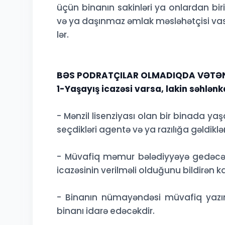
üçün binanın sakinləri ya onlardan bi
və ya daşınmaz əmlak məsləhətçisi vasitəs
lər.
BƏS PODRATÇILAR OLMADIQDA VƏTƏ
1-Yaşayış icazəsi varsa, lakin səhl
- Mənzil lisenziyası olan bir binada ya
seçdikləri agentə və ya razılığa gəldik
- Müvafiq məmur bələdiyyəyə gedəcək 
icazəsinin verilməli olduğunu bildirən
- Binanın nümayəndəsi müvafiq yazın
binanı idarə edəcəkdir.