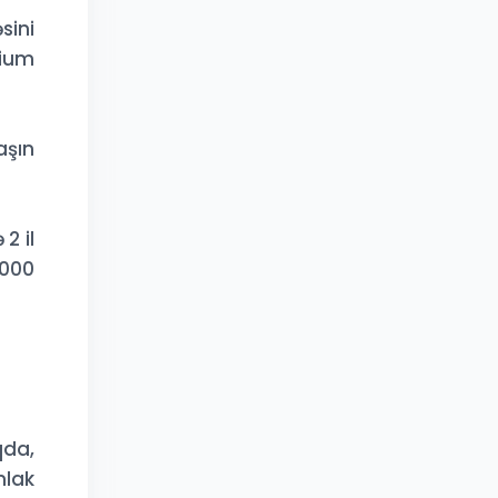
sini
nium
aşın
2 il
1000
qda,
mlak