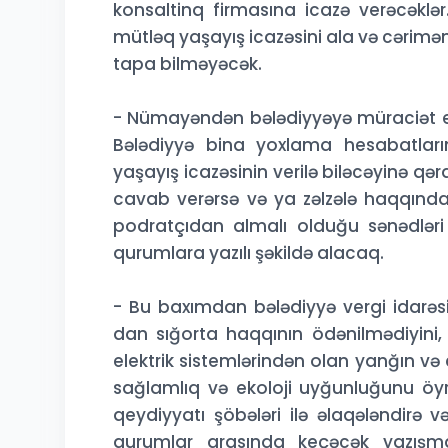
konsaltinq firmasına icazə verəcəklə
mütləq yaşayış icazəsini ala və cərim
tapa bilməyəcək.
- Nümayəndən bələdiyyəyə müraciət e
Bələdiyyə bina yoxlama hesabatlarını
yaşayış icazəsinin verilə biləcəyinə qə
cavab verərsə və ya zəlzələ haqqınd
podratçıdan almalı olduğu sənədləri “
qurumlara yazılı şəkildə alacaq.
- Bu baxımdan bələdiyyə vergi idarəs
dan sığorta haqqının ödənilmədiyini,
elektrik sistemlərindən olan yanğın və
sağlamlıq və ekoloji uyğunluğunu ö
qeydiyyatı şöbələri ilə əlaqələndirə 
qurumlar arasında keçəcək yazışm