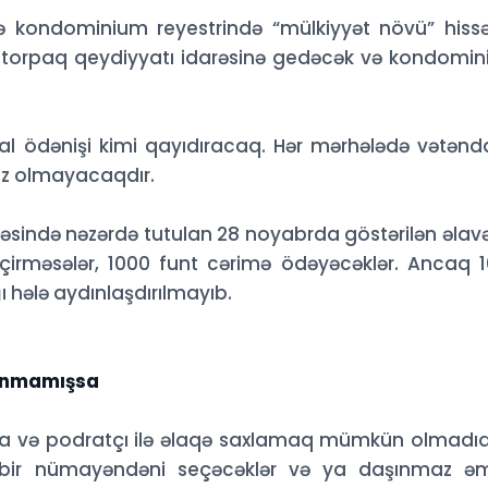
kondominium reyestrində “mülkiyyət növü” hissə
k torpaq qeydiyyatı idarəsinə gedəcək və kondomi
l ödənişi kimi qayıdıracaq. Hər mərhələdə vətənd
az olmayacaqdır.
əsində nəzərdə tutulan 28 noyabrda göstərilən əlavə 
irməsələr, 1000 funt cərimə ödəyəcəklər. Ancaq 
ğı hələ aydınlaşdırılmayıb.
lınmamışsa
rsa və podratçı ilə əlaqə saxlamaq mümkün olmadı
n bir nümayəndəni seçəcəklər və ya daşınmaz ə