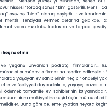
sesidir... Mərtəbə yüksəkliyi alındıqda, sənəd ofis
” hissəsi “torpaq sahəsi” kimi göstərilir. Mənzil ica
aq” əvəzinə “bina” olaraq dəyişdirilir və kondomi
r mənzil lisenziyası vermək qərarına gəldikdə, la
əlumat verən məktubu kadastra və torpaq qeydiy
i heç nə etmir
və yeganə ünvanları podratçı firmalarıdır... B
ə müraciətlər müqavilə firmasına təqdim edilməlidir. 
inalarda yaşayan ev sahiblərinin heç bir öhdəliyi yox
 etsə və fəaliyyəti dayandırılırsa, yaşayış icazəsi al
ni ödəmək tamamilə ev sahiblərinin ixtiyarındadır
 kondominium mülkiyyətinə keçid üçün müraciətləri f
məlidirlər. Buna görə də, əməliyyatları həyata keçi