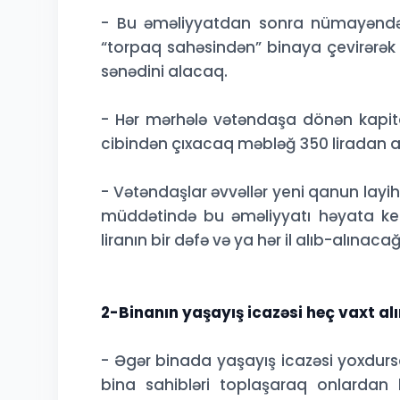
- Bu əməliyyatdan sonra nümayəndə 
“torpaq sahəsindən” binaya çevirərə
sənədini alacaq.
- Hər mərhələ vətəndaşa dönən kapita
cibindən çıxacaq məbləğ 350 liradan 
- Vətəndaşlar əvvəllər yeni qanun layih
müddətində bu əməliyyatı həyata keç
liranın bir dəfə və ya hər il alıb-alınaca
2-Binanın yaşayış icazəsi heç vaxt a
- Əgər binada yaşayış icazəsi yoxdu
bina sahibləri toplaşaraq onlarda