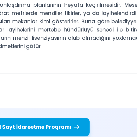
yonlaşdırma planlarının həyata keçirilməsidir. Məsə
 metrlərdə mənzillər tikirlər, ya da layihələndirdik
şılan məkanlar kimi göstərirlər. Buna görə bələdiyy
r layihələrini mərtəbə hündürlüyü sənədi ilə bitir
naların mənzil lisenziyasının olub olmadığını yoxlam
idmətlərini götür
l Sayt İdarəetmə Proqramı