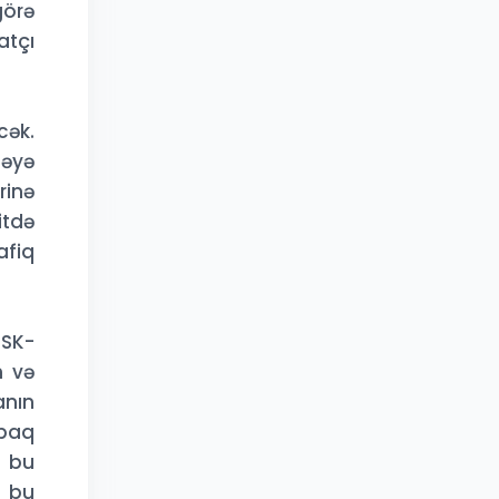
görə
atçı
cək.
həyə
rinə
itdə
afiq
SSK-
n və
anın
rpaq
ə bu
 bu