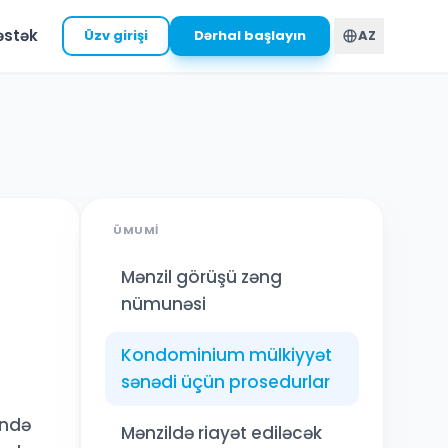
əstək
Üzv girişi
Dərhal başlayın
AZ
ÜMUMI
Mənzil görüşü zəng
nümunəsi
Kondominium mülkiyyət
sənədi üçün prosedurlar
ində
Mənzildə riayət ediləcək