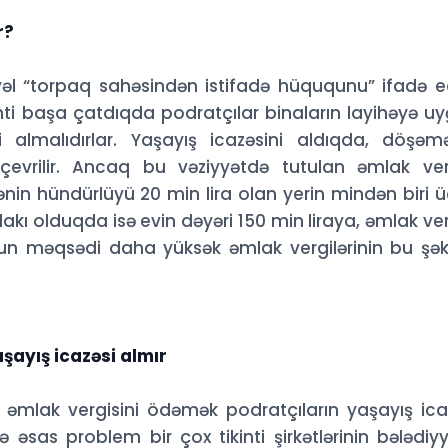
r?
vəl “torpaq sahəsindən istifadə hüququnu” ifadə 
inti başa çatdıqda podratçılar binaların layihəyə u
 almalıdırlar. Yaşayış icazəsini aldıqda, döşəm
vrilir. Ancaq bu vəziyyətdə tutulan əmlak ver
ənin hündürlüyü 20 min lira olan yerin mindən biri 
kı olduqda isə evin dəyəri 150 min liraya, əmlak ver
nun məqsədi daha yüksək əmlak vergilərinin bu şək
şayış icazəsi almır
 əmlak vergisini ödəmək podratçıların yaşayış ica
sas problem bir çox tikinti şirkətlərinin bələdiy