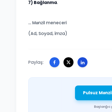
7) Bağlanma
.
... Mənzil meneceri
(Ad, Soyad, İmza)
Paylaş:
Pulsuz Mənzi
Başlanğıc 