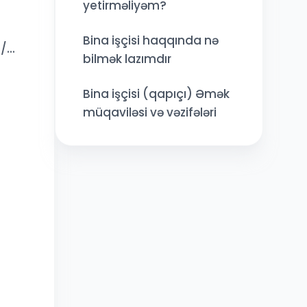
yetirməliyəm?
Bina işçisi haqqında nə
...
bilmək lazımdır
Bina işçisi (qapıçı) Əmək
müqaviləsi və vəzifələri