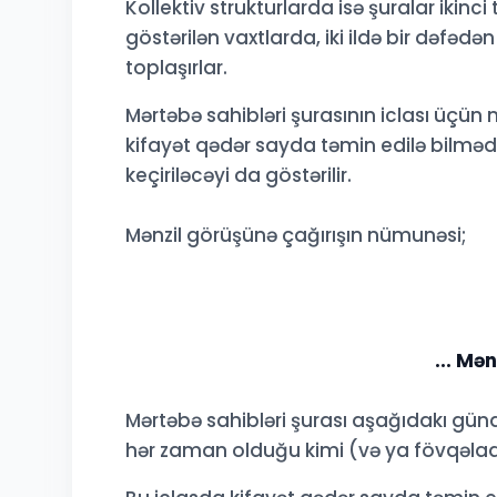
Kollektiv strukturlarda isə şuralar ikinci
göstərilən vaxtlarda, iki ildə bir dəfəd
toplaşırlar.
Mərtəbə sahibləri şurasının iclası üçün 
kifayət qədər sayda təmin edilə bilmədiy
keçiriləcəyi da göstərilir.
Mənzil görüşünə çağırışın nümunəsi;
... Mə
Mərtəbə sahibləri şurası aşağıdakı gün
hər zaman olduğu kimi (və ya fövqəladə)