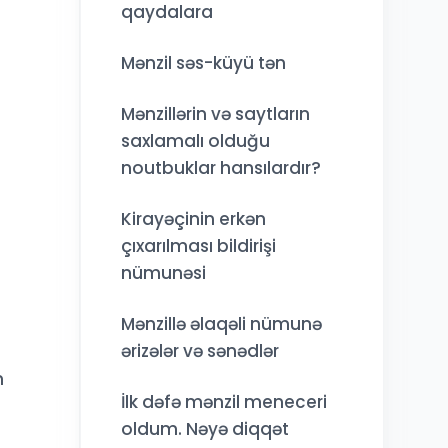
qaydalara
Mənzil səs-küyü tən
Mənzillərin və saytların
saxlamalı olduğu
noutbuklar hansılardır?
Kirayəçinin erkən
çıxarılması bildirişi
nümunəsi
Mənzillə əlaqəli nümunə
ərizələr və sənədlər
n
İlk dəfə mənzil meneceri
oldum. Nəyə diqqət