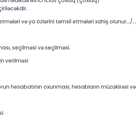
dilmədikdə ikinci iclas çoxluq (çoxluq)
iriləcəkdir.
mələri və ya özlərini təmsil etmələri xahiş olunur.../.../
ması, seçilməsi və seçilməsi.
n verilməsi
torun hesabatının oxunması; hesabların müzakirəsi və
i.