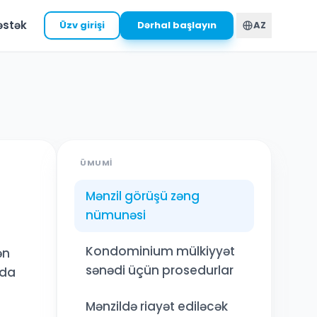
əstək
Üzv girişi
Dərhal başlayın
AZ
ÜMUMI
Mənzil görüşü zəng
nümunəsi
Kondominium mülkiyyət
ən
sənədi üçün prosedurlar
nda
Mənzildə riayət ediləcək