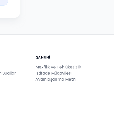
QANUNI
Məxfilik və Təhlükəsizlik
 Suallar
İstifadə Müqaviləsi
Aydınlaşdırma Mətni