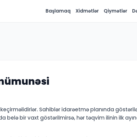
Başlamaq
Xidmətlər
Qiymətlər
D
 nümunəsi
ər keçirməlidirlər. Sahiblər idarəetmə planında göstəril
 belə bir vaxt göstərilmirsə, hər təqvim ilinin ilk ayı