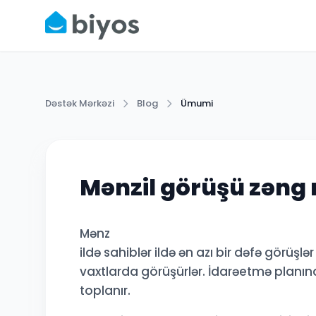
Dəstək Mərkəzi
Blog
Ümumi
Mənzil görüşü zəng
Mənz
ildə sahiblər ildə ən azı bir dəfə görüşl
vaxtlarda görüşürlər. İdarəetmə planında
toplanır.