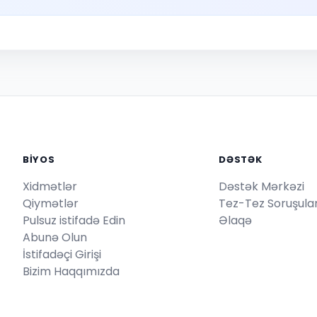
BİYOS
DƏSTƏK
Xidmətlər
Dəstək Mərkəzi
Qiymətlər
Tez-Tez Soruşulan
Pulsuz istifadə Edin
Əlaqə
Abunə Olun
İstifadəçi Girişi
Bizim Haqqımızda