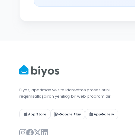
Biyos, apartman və site idarəetmə proseslərini
rəqəmsallaşdıran yenilikçi bir web proqramıdır.
App Store
Google Play
AppGallery