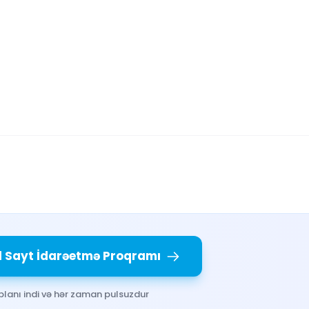
l Sayt İdarəetmə Proqramı
planı indi və hər zaman pulsuzdur