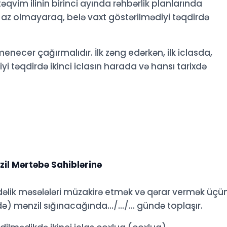
 təqvim ilinin birinci ayında rəhbərlik planlarında
ən az olmayaraq, belə vaxt göstərilmədiyi təqdirdə
menecer çağırmalıdır. İlk zəng edərkən, ilk iclasda,
i təqdirdə ikinci iclasın harada və hansı tarixdə
nzil Mərtəbə Sahiblərinə
dəlik məsələləri müzakirə etmək və qərar vermək üçü
 mənzil sığınacağında.../.../... gündə toplaşır.