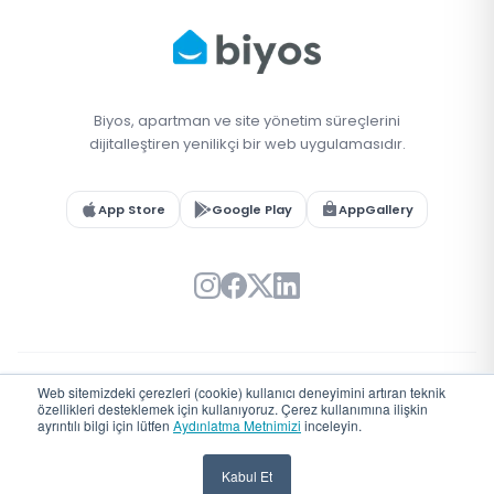
Biyos, apartman ve site yönetim süreçlerini
dijitalleştiren yenilikçi bir web uygulamasıdır.
App Store
Google Play
AppGallery
Web sitemizdeki çerezleri (cookie) kullanıcı deneyimini artıran teknik
© 2026 Biyos. Tüm hakları saklıdır.
özellikleri desteklemek için kullanıyoruz. Çerez kullanımına ilişkin
Türkiye'de
♥
ile geliştirildi
ayrıntılı bilgi için lütfen
Aydınlatma Metnimizi
inceleyin.
Kabul Et
Hemen Ara
WhatsApp