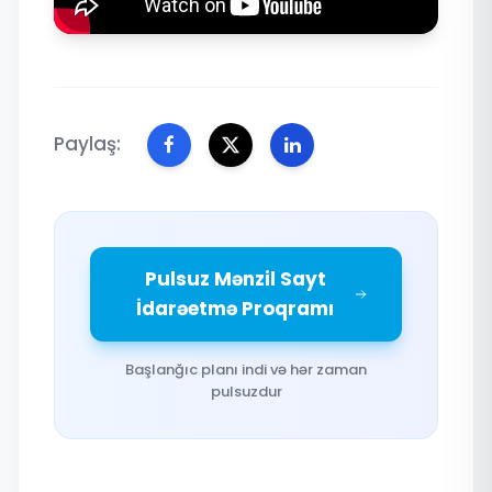
Paylaş:
Pulsuz Mənzil Sayt
İdarəetmə Proqramı
Başlanğıc planı indi və hər zaman
pulsuzdur