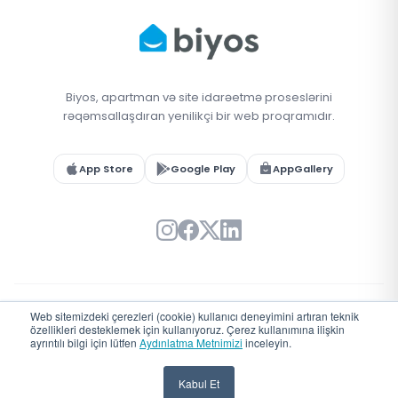
Biyos, apartman və site idarəetmə proseslərini
rəqəmsallaşdıran yenilikçi bir web proqramıdır.
App Store
Google Play
AppGallery
Web sitemizdeki çerezleri (cookie) kullanıcı deneyimini artıran teknik
© 2026 Biyos. Bütün hüquqlar qorunur.
özellikleri desteklemek için kullanıyoruz. Çerez kullanımına ilişkin
Türkiye'de
♥
ile geliştirildi
ayrıntılı bilgi için lütfen
Aydınlatma Metnimizi
inceleyin.
Kabul Et
Zəng Edin
WhatsApp