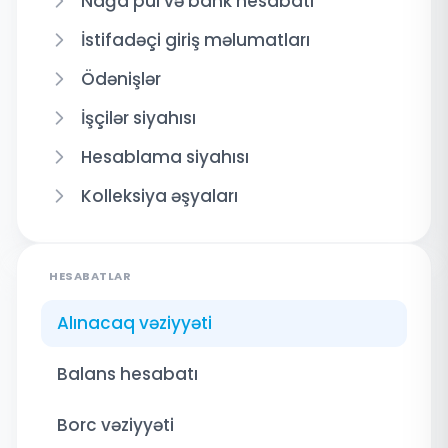
Nağd pul və bank hesabatı
İstifadəçi giriş məlumatları
Ödənişlər
İşçilər siyahısı
Hesablama siyahısı
Kolleksiya əşyaları
HESABATLAR
Alınacaq vəziyyəti
Balans hesabatı
Borc vəziyyəti