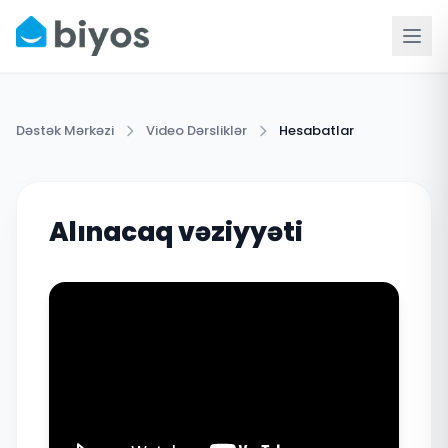
Dəstək Mərkəzi
Video Dərsliklər
Hesabatlar
Alınacaq vəziyyəti