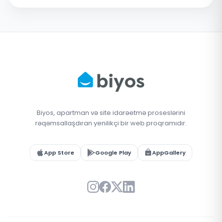
Biyos, apartman və site idarəetmə proseslərini
rəqəmsallaşdıran yenilikçi bir web proqramıdır.
App Store
Google Play
AppGallery