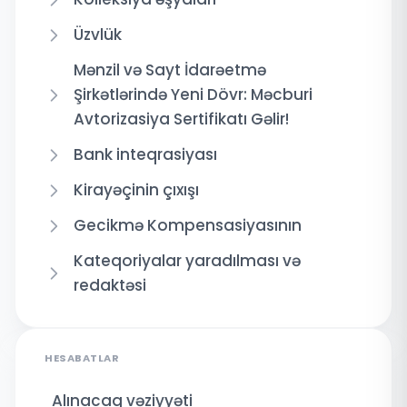
Üzvlük
Mənzil və Sayt İdarəetmə
Şirkətlərində Yeni Dövr: Məcburi
Avtorizasiya Sertifikatı Gəlir!
Bank inteqrasiyası
Kirayəçinin çıxışı
Gecikmə Kompensasiyasının
Kateqoriyalar yaradılması və
redaktəsi
HESABATLAR
Alınacaq vəziyyəti