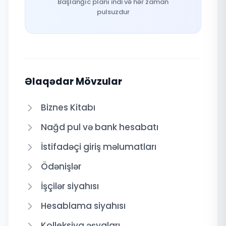
Başlanğıc planı indi və hər zaman
pulsuzdur
Əlaqədar Mövzular
Biznes Kitabı
Nağd pul və bank hesabatı
İstifadəçi giriş məlumatları
Ödənişlər
İşçilər siyahısı
Hesablama siyahısı
Kolleksiya əşyaları