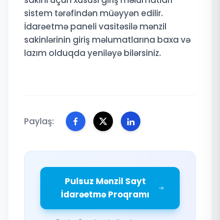
sakini üçün xüsusi giriş məlumatları
sistem tərəfindən müəyyən edilir.
İdarəetmə paneli vasitəsilə mənzil
sakinlərinin giriş məlumatlarına baxa və
lazım olduqda yeniləyə bilərsiniz.
Paylaş:
Pulsuz Mənzil Sayt
İdarəetmə Proqramı