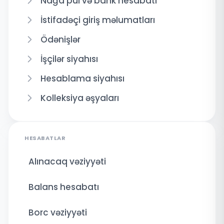
Nağd pul və bank hesabatı
İstifadəçi giriş məlumatları
Ödənişlər
İşçilər siyahısı
Hesablama siyahısı
Kolleksiya əşyaları
HESABATLAR
Alınacaq vəziyyəti
Balans hesabatı
Borc vəziyyəti