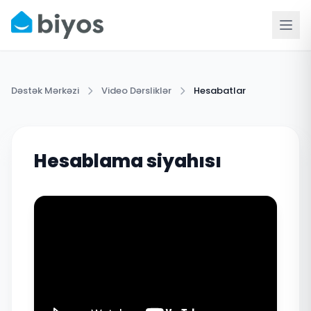
Dəstək Mərkəzi
Video Dərsliklər
Hesabatlar
Hesablama siyahısı