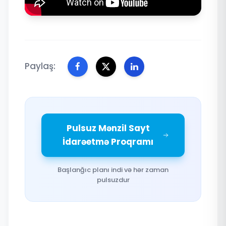
Paylaş:
Pulsuz Mənzil Sayt
İdarəetmə Proqramı
Başlanğıc planı indi və hər zaman
pulsuzdur