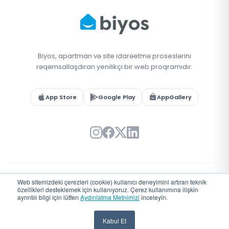
Biyos, apartman və site idarəetmə proseslərini
rəqəmsallaşdıran yenilikçi bir web proqramıdır.
App Store
Google Play
AppGallery
Web sitemizdeki çerezleri (cookie) kullanıcı deneyimini artıran teknik
© 2026 Biyos. Bütün hüquqlar qorunur.
özellikleri desteklemek için kullanıyoruz. Çerez kullanımına ilişkin
Türkiye'de
♥
ile geliştirildi
ayrıntılı bilgi için lütfen
Aydınlatma Metnimizi
inceleyin.
Kabul Et
Zəng Edin
WhatsApp