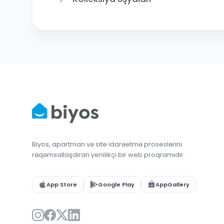
Biyos, apartman və site idarəetmə proseslərini
rəqəmsallaşdıran yenilikçi bir web proqramıdır.
App Store
Google Play
AppGallery