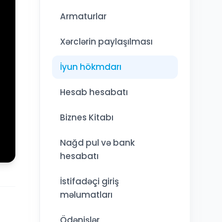
Armaturlar
Xərclərin paylaşılması
İyun hökmdarı
Hesab hesabatı
Biznes Kitabı
Nağd pul və bank
hesabatı
İstifadəçi giriş
məlumatları
Ödənişlər