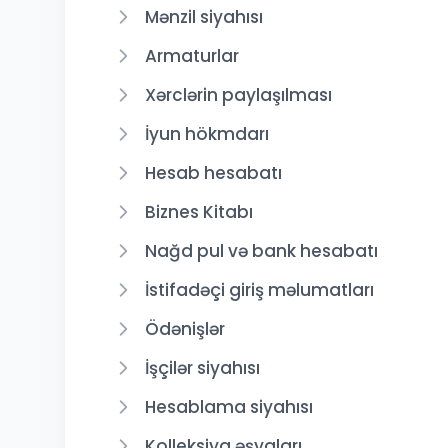
Mənzil siyahısı
Armaturlar
Xərclərin paylaşılması
İyun hökmdarı
Hesab hesabatı
Biznes Kitabı
Nağd pul və bank hesabatı
İstifadəçi giriş məlumatları
Ödənişlər
İşçilər siyahısı
Hesablama siyahısı
Kolleksiya əşyaları