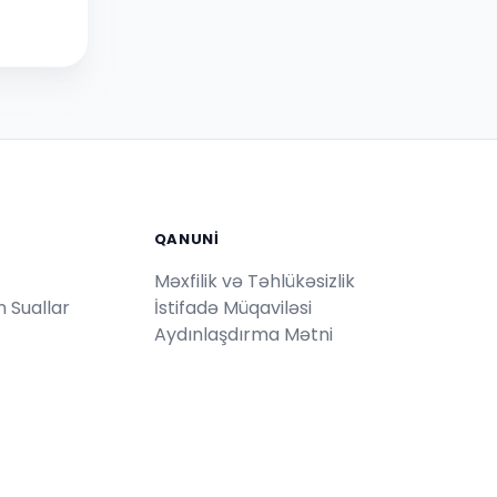
QANUNI
Məxfilik və Təhlükəsizlik
 Suallar
İstifadə Müqaviləsi
Aydınlaşdırma Mətni