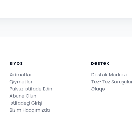
BİYOS
DƏSTƏK
Xidmətlər
Dəstək Mərkəzi
Qiymətlər
Tez-Tez Soruşulan
Pulsuz istifadə Edin
Əlaqə
Abunə Olun
İstifadəçi Girişi
Bizim Haqqımızda