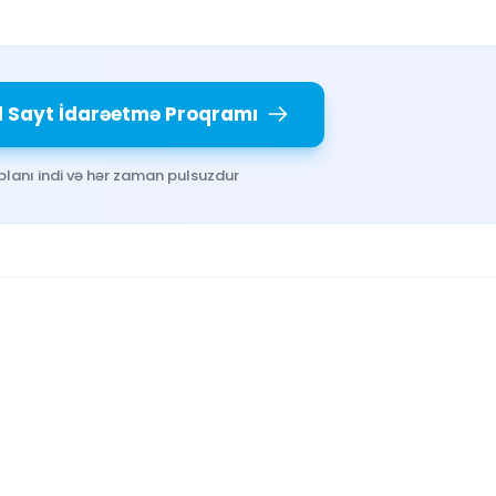
l Sayt İdarəetmə Proqramı
planı indi və hər zaman pulsuzdur