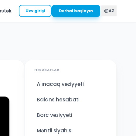
əstək
Üzv girişi
Dərhal başlayın
AZ
HESABATLAR
Alınacaq vəziyyəti
Balans hesabatı
Borc vəziyyəti
Mənzil siyahısı